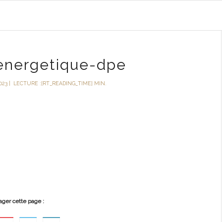
energetique-dpe
023
|
LECTURE :[RT_READING_TIME] MIN.
ager cette page :