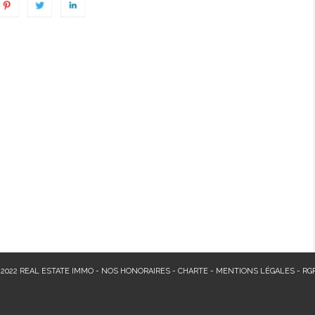
 2022 REAL ESTATE IMMO -
NOS HONORAIRES
-
CHARTE
-
MENTIONS LÉGALES
-
RG