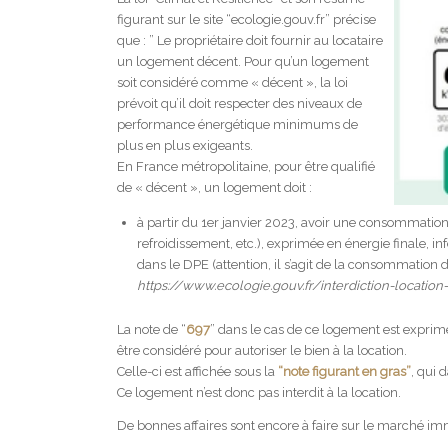
figurant sur le site “ecologie.gouv.fr” précise
que : ” Le propriétaire doit fournir au locataire
un logement décent. Pour qu’un logement
soit considéré comme « décent », la loi
prévoit qu’il doit respecter des niveaux de
performance énergétique minimums de
plus en plus exigeants.
En France métropolitaine, pour être qualifié
de « décent », un logement doit :
à partir du 1er janvier 2023, avoir une consommation 
refroidissement, etc.), exprimée en énergie finale
dans le DPE (attention, il s’agit de la consommation d
https://www.ecologie.gouv.fr/interdiction-locatio
La note de “
697
” dans le cas de ce logement est exprimée 
être considéré pour autoriser le bien à la location.
Celle-ci est affichée sous la
“note figurant en gras”
, qui 
Ce logement n’est donc pas interdit à la location.
De bonnes affaires sont encore à faire sur le marché imm