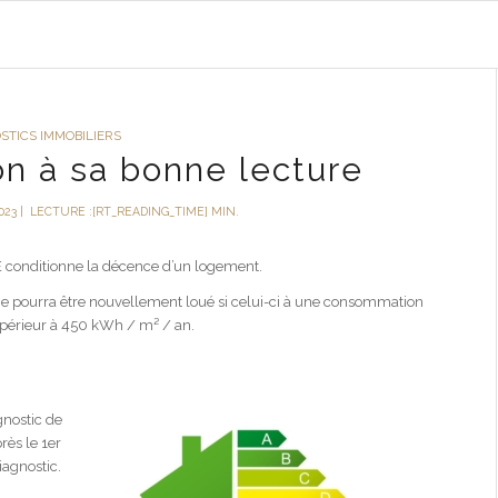
STICS IMMOBILIERS
on à sa bonne lecture
023
|
LECTURE :[RT_READING_TIME] MIN.
E conditionne la décence d’un logement.
n ne pourra être nouvellement loué si celui-ci à une consommation
 supérieur à 450 kWh / m² / an.
gnostic de
rès le 1er
iagnostic.