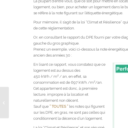
La plupart d’entre vous, que ce soit pour mettre en loca
logement, ou bien, pour acheter un logement dans le but
se réfère à la note figurant sur l’étiquette énergétique.
Pour mémoire, il s’agit de la loi “Climat et Résilience” qui 
de cette réglementation.
Or, en consultant le rapport du DPE fourni par votre dia
gauche du gros graphique.
Prenez un exemple, voici ci-dessous la note énergétiqu
ancien des années 30 :
En lisant ce rapport, vous constatez que ce
logement est au dessus des
450 kWh / m² / an, en effet, sa
consommation est de 697 kWh /m²/an.
Cet appartement est donc, à première
lecture, impropre à la location et
Appartement F2 de
naturellement non décent.
52m² au 3e étage à
Sauf que
” TOUTES ”
les notes qui figurent
Arpajon (Essonne)
sur les DPE, en gras, ne sont pas celles qui
conditionnent la décence d’un logement.
La loi “Climat et Résilience” et son résumé