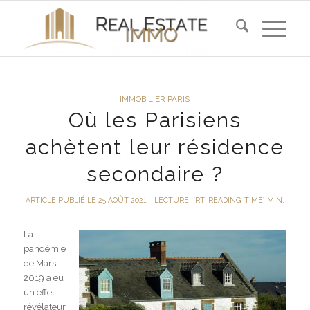
IMMOBILIER PARIS
Où les Parisiens
achètent leur résidence
secondaire ?
ARTICLE PUBLIÉ LE 25 AOÛT 2021
|
LECTURE :[RT_READING_TIME] MIN.
La
pandémie
de Mars
2019 a eu
un effet
révélateur